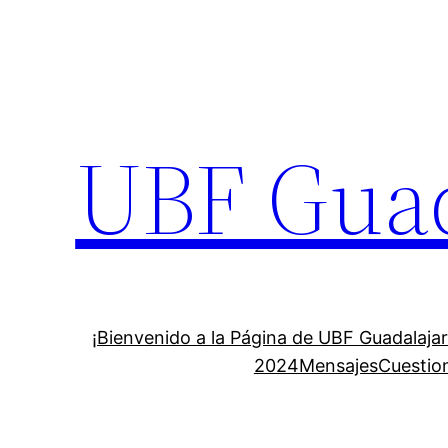
Skip
to
content
UBF Guad
¡Bienvenido a la Página de UBF Guadalajar
2024Mensajes
Cuestio