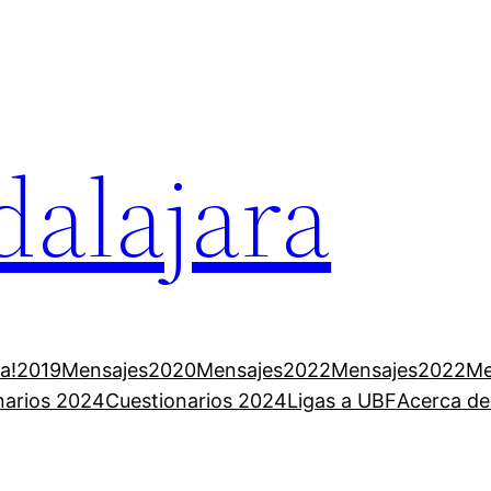
alajara
a!
2019Mensajes
2020Mensajes
2022Mensajes
2022Me
narios 2024
Cuestionarios 2024
Ligas a UBF
Acerca d