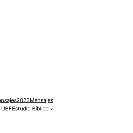
nsajes
2023Mensajes
e UBF
Estudio Bíblico